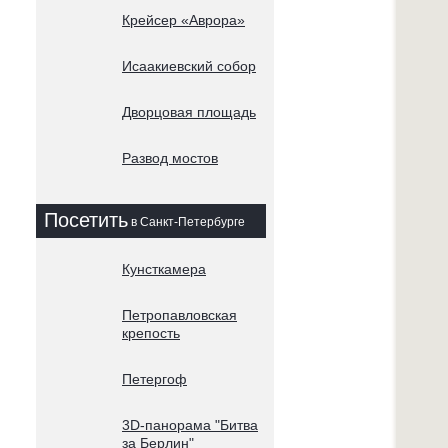
Крейсер «Аврора»
Исаакиевский собор
Дворцовая площадь
Развод мостов
Посетить
в Санкт-Петербурге
Кунсткамера
Петропавловская
крепость
Петергоф
3D-панорама "Битва
за Берлин"