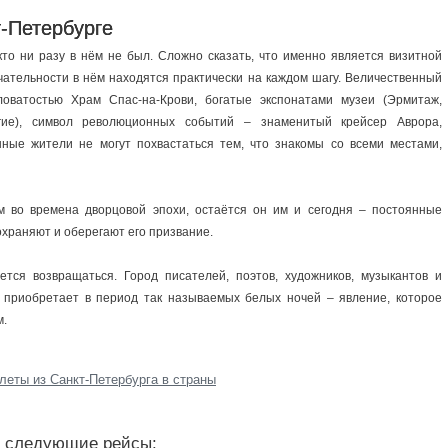
-Петербурге
кто ни разу в нём не был. Сложно сказать, что именно является визитной
ечательности в нём находятся практически на каждом шагу. Величественный
оватостью Храм Спас-на-Крови, богатые экспонатами музеи (Эрмитаж,
гие), символ революционных событий – знаменитый крейсер Аврора,
ные жители не могут похвастаться тем, что знакомы со всеми местами,
м во времена дворцовой эпохи, остаётся он им и сегодня – постоянные
охраняют и оберегают его призвание.
ется возвращаться. Город писателей, поэтов, художников, музыкантов и
 приобретает в период так называемых белых ночей – явление, которое
м.
леты из Санкт-Петербурга в страны
т следующие рейсы: