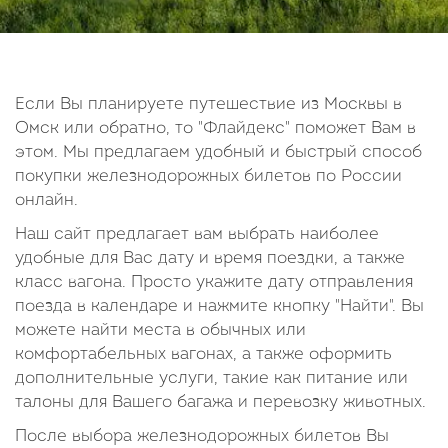
14
15
16
17
18
19
20
21
22
23
24
25
26
27
28
29
30
Если Вы планируете путешествие из Москвы в
Омск или обратно, то "Флайдекс" поможет Вам в
Октябрь
этом. Мы предлагаем удобный и быстрый способ
2026
покупки железнодорожных билетов по России
онлайн.
Пн
Вт
Ср
Чт
Пт
Сб
Вс
Наш сайт предлагает вам выбрать наиболее
1
2
3
4
удобные для Вас дату и время поездки, а также
5
6
7
8
9
10
11
класс вагона. Просто укажите дату отправления
поезда в календаре и нажмите кнопку "Найти". Вы
12
13
14
15
16
17
18
можете найти места в обычных или
19
20
21
22
23
24
25
комфортабельных вагонах, а также оформить
26
27
28
29
30
31
дополнительные услуги, такие как питание или
талоны для Вашего багажа и перевозку животных.
После выбора железнодорожных билетов Вы