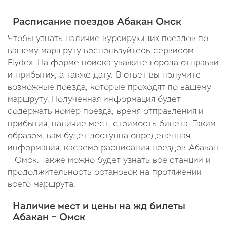
Cтоянка: 12 мин
Cтоянка: 12 мин
Cтоянка: 12 мин
Cтоя
Прибыт
18:15
В пути: 22 минуты
В пути: 40 минут
В пути: 52 минуты
В пу
Расписание поездов Абакан Омск
00:07
Чтобы узнать наличие курсирующих поездов по
В
вашему маршруту воспользуйтесь сервисом
Flydex. На форме поиска укажите города отправки
пути:
и прибытия, а также дату. В ответ вы получите
1
возможные поезда, которые проходят по вашему
день
маршруту. Полученная информация будет
содержать номер поезда, время отправления и
5
прибытия, наличие мест, стоимость билета. Таким
часов
образом, вам будет доступна определенная
информация, касаемо расписания поездов Абакан
52
– Омск. Также можно будет узнать все станции и
минут
продолжительность остановок на протяжении
всего маршрута.
Наличие мест и цены на жд билеты
Абакан – Омск