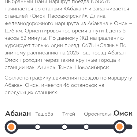
Выбранный Вами маршрут поезда №067Ы
начинается со станции «Абакан» и заканчивается
станцией «Омск-Пассажирский». Длина
железнодорожного маршрута из Абакана в Омск —
1176 км. Ориентировочное время в пути 1 день 5
часов 52 минуты. По данному ЖД направлению
курсирует только один поезд: 067Ы «Саяны» По
зимнему расписанию на 2025 год, поезд Абакан
Омск проходит через такие крупные города и
станции как: Ачинск, Томск, Новосибирск.
Согласно графику движения поездов по маршруту
Абакан-Омск, имеется 46 остановок на
следующих станциях:
Омск
Абакан
Ташеба
Тигей
Оросительный
Кап
Ом
Абакан
Прибытие: 18:37
Прибытие: 18:55
Прибытие: 19:07
П
Отправление: 18:38
Отправление: 18:56
Отправление: 19:08
Пасса
Отпр
Отправление: