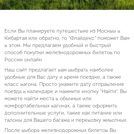
14
15
16
17
18
19
20
21
22
23
24
25
26
27
28
29
30
Если Вы планируете путешествие из Москвы в
Кибартая или обратно, то "Флайдекс" поможет Вам
Октябрь
в этом. Мы предлагаем удобный и быстрый
2026
способ покупки железнодорожных билетов по
России онлайн.
Пн
Вт
Ср
Чт
Пт
Сб
Вс
Наш сайт предлагает вам выбрать наиболее
1
2
3
4
удобные для Вас дату и время поездки, а также
5
6
7
8
9
10
11
класс вагона. Просто укажите дату отправления
поезда в календаре и нажмите кнопку "Найти". Вы
12
13
14
15
16
17
18
можете найти места в обычных или
19
20
21
22
23
24
25
комфортабельных вагонах, а также оформить
26
27
28
29
30
31
дополнительные услуги, такие как питание или
талоны для Вашего багажа и перевозку животных.
После выбора железнодорожных билетов Вы