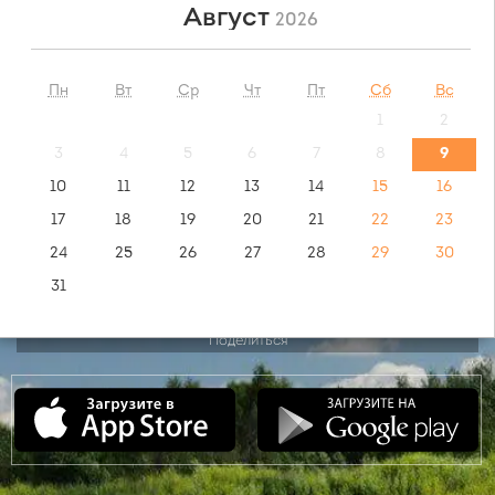
Август
2026
НАЙТИ
Пн
Вт
Ср
Чт
Пт
Сб
Вс
1
2
обратный маршрут:
Кибартай - Москва
3
4
5
6
7
8
9
10
11
12
13
14
15
16
видео инструкция:
17
18
19
20
21
22
23
как купить билет?
24
25
26
27
28
29
30
31
Поделиться
Сентябрь
2026
Пн
Вт
Ср
Чт
Пт
Сб
Вс
1
2
3
4
5
6
7
8
9
10
11
12
13