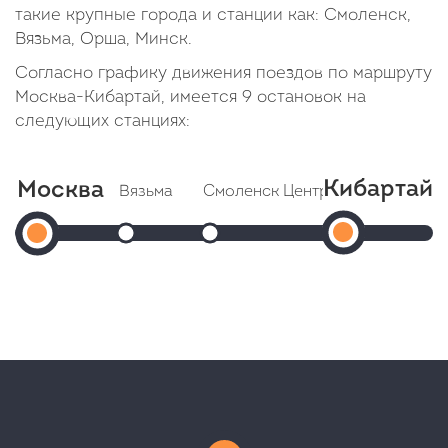
такие крупные города и станции как: Смоленск,
Вязьма, Орша, Минск.
Согласно графику движения поездов по маршруту
Москва-Кибартай, имеется 9 остановок на
следующих станциях:
Кибартай
Москва
Вязьма
Смоленск Центральный
Орш
Кибар
Москва
Прибытие: 00:57
Прибытие: 03:26
П
Отправление: 01:20
Отправление: 03:43
Прибытие:
Отпр
(Белорусский
Cтоянка: 23 мин
Cтоянка: 17 мин
Cтоя
13:36
вокзал)
В пути: 3 часа 13 минут
В пути: 5 часов 42 минуты
В пут
В
Отправление:
пути:
21:44
15
часов