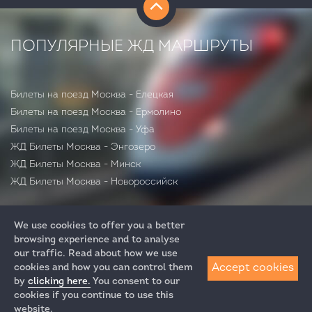
52
минуты
ПОПУЛЯРНЫЕ ЖД МАРШРУТЫ
Билеты на поезд Москва - Елецкая
Билеты на поезд Москва - Ермолино
Билеты на поезд Москва - Уфа
ЖД Билеты Москва - Энгозеро
ЖД Билеты Москва - Минск
ЖД Билеты Москва - Новороссийск
We use cookies to offer you a better
browsing experience and to analyse
our traffic. Read about how we use
Accept cookies
cookies and how you can control them
by
clicking here.
You consent to our
+7 (812) 313-64-52
cookies if you continue to use this
+7 (495) 258-85-87
website.