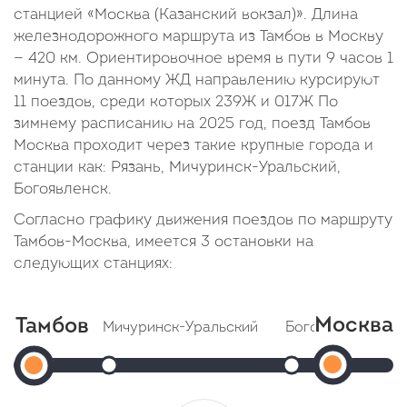
станцией «Москва (Казанский вокзал)». Длина
железнодорожного маршрута из Тамбов в Москву
— 420 км. Ориентировочное время в пути 9 часов 1
минута. По данному ЖД направлению курсируют
11 поездов, среди которых 239Ж и 017Ж По
зимнему расписанию на 2025 год, поезд Тамбов
Москва проходит через такие крупные города и
станции как: Рязань, Мичуринск-Уральский,
Богоявленск.
Согласно графику движения поездов по маршруту
Тамбов-Москва, имеется 3 остановки на
следующих станциях:
Москва
Тамбов
Мичуринск-Уральский
Богоявленск
Мос
Тамбов
Прибытие: 21:59
Прибытие: 23:
Отправление: 22:32
Отправление: 23:2
(Казанск
О
1
Cтоянка: 33 мин
Cтоянка: 2 мин
C