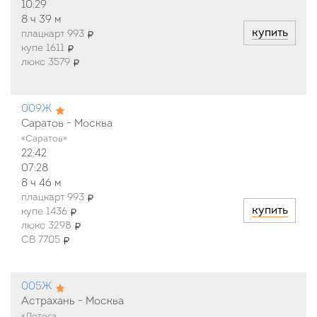
10:29
8 ч
39 м
купить
плацкарт 993
купе 1611
люкс 3579
009Ж
Саратов - Москва
«Саратов»
22:42
07:28
8 ч
46 м
плацкарт 993
купить
купе 1436
люкс 3298
СВ 7705
005Ж
Астрахань - Москва
«Лотос»