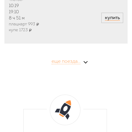
10:19
19:10
купить
8 ч
51 м
плацкарт 993
купе 1723
еще поезда...