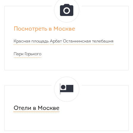
вокзал)
Отправление:
В пути: 1 час 30 минут
В пути: 2 часа 54 
В
Прибыти
20:29
05:30
Посмотреть в Москве
В
Красная площадь
Арбат
Останкинская телебашня
пути:
9
Парк Горького
часов
1
минута
Отели в Москве