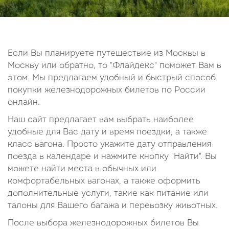
14
15
16
17
18
19
20
21
22
23
24
25
26
27
28
29
30
Если Вы планируете путешествие из Москвы в
Москву или обратно, то "Флайдекс" поможет Вам в
Октябрь
этом. Мы предлагаем удобный и быстрый способ
2026
покупки железнодорожных билетов по России
онлайн.
Пн
Вт
Ср
Чт
Пт
Сб
Вс
Наш сайт предлагает вам выбрать наиболее
1
2
3
4
удобные для Вас дату и время поездки, а также
5
6
7
8
9
10
11
класс вагона. Просто укажите дату отправления
поезда в календаре и нажмите кнопку "Найти". Вы
12
13
14
15
16
17
18
можете найти места в обычных или
19
20
21
22
23
24
25
комфортабельных вагонах, а также оформить
26
27
28
29
30
31
дополнительные услуги, такие как питание или
талоны для Вашего багажа и перевозку животных.
После выбора железнодорожных билетов Вы