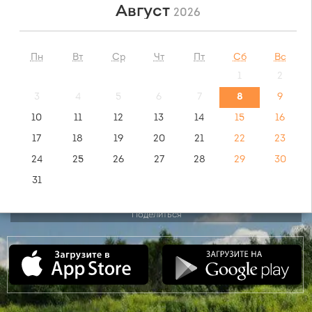
Август
2026
НАЙТИ
Пн
Вт
Ср
Чт
Пт
Сб
Вс
1
2
обратный маршрут:
Москва - Тамбов
3
4
5
6
7
8
9
10
11
12
13
14
15
16
видео инструкция:
17
18
19
20
21
22
23
как купить билет?
24
25
26
27
28
29
30
31
Поделиться
Сентябрь
2026
Пн
Вт
Ср
Чт
Пт
Сб
Вс
1
2
3
4
5
6
7
8
9
10
11
12
13