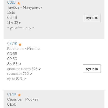
081В
Тамбов - Мичуринск
16:16
купить
03:48
11 ч
32 м
-
узнайте цену
-
047Ж
Балаково - Москва
00:55
09:50
8 ч
55 м
купить
сидячее место 393
плацкарт 720
купе 1071
017Ж
Саратов - Москва
01:50