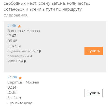
свободных мест, схему вагона, количество
остановок и время в пути по маршруту
следования.
344В
Балашов - Москва
19:43
05:48
10 ч
5 м
купить
сидячее место 367
плацкарт 664
купе 1164
239Ж
Саратов - Москва
02:14
купить
10:38
8 ч
24 м
-
узнайте цену
-