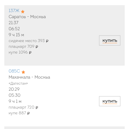
137Ж
Саратов - Москва
21:37
06:52
9 ч
15 м
купить
сидячее место 393
плацкарт 709
купе 1096
085С
Махачкала - Москва
«Дагестан»
20:29
05:30
купить
9 ч
1 м
плацкарт 720
купе 887