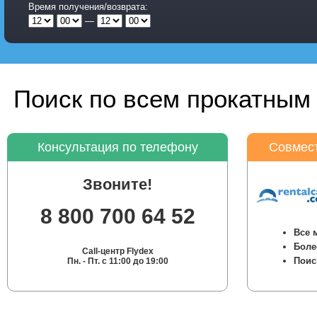
Время получения/возврата:
—
Поиск по всем прокатным 
Консультация по телефону
Совмест
Звоните!
8 800 700 64 52
Все 
Боле
Call-центр Flydex
Поис
Пн. - Пт. с 11:00 до 19:00